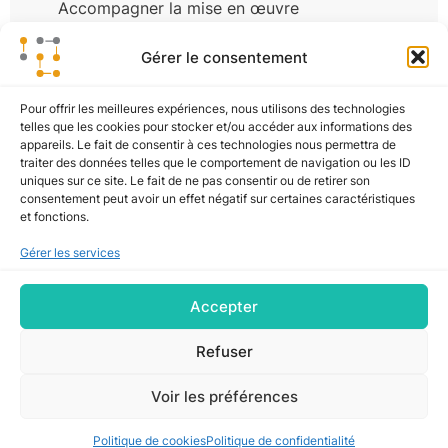
Accompagner la mise en œuvre
Nos centres d’excellence
Blog
Gérer le consentement
Pour offrir les meilleures expériences, nous utilisons des technologies
Études de cas
telles que les cookies pour stocker et/ou accéder aux informations des
appareils. Le fait de consentir à ces technologies nous permettra de
Actualité
traiter des données telles que le comportement de navigation ou les ID
Tous nos articles
uniques sur ce site. Le fait de ne pas consentir ou de retirer son
Contact
consentement peut avoir un effet négatif sur certaines caractéristiques
et fonctions.
Gérer les services
Nous contacter
contact@bti-advisory.com
Accepter
Linkedin
Refuser
69 Boulevard Haussmann, 75008 Paris
Voir les préférences
Mentions légales
Politique de confidentialité
Politique de cookies
Politique de confidentialité
Politique de cookies (UE)