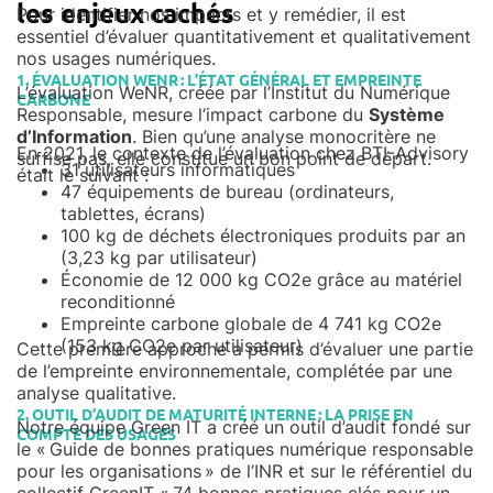
les enjeux cachés
Pour identifier nos impacts et y remédier, il est
essentiel d’évaluer quantitativement et qualitativement
nos usages numériques.
1. ÉVALUATION WENR : L’ÉTAT GÉNÉRAL ET EMPREINTE
L’évaluation WeNR, créée par l’Institut du Numérique
CARBONE
Responsable, mesure l’impact carbone du
Système
d’Information
. Bien qu’une analyse monocritère ne
En 2021, le contexte de l’évaluation chez BTI-Advisory
suffise pas, elle constitue un bon point de départ.
31 utilisateurs informatiques
était le suivant :
47 équipements de bureau (ordinateurs,
tablettes, écrans)
100 kg de déchets électroniques produits par an
(3,23 kg par utilisateur)
Économie de 12 000 kg CO2e grâce au matériel
reconditionné
Empreinte carbone globale de 4 741 kg CO2e
(153 kg CO2e par utilisateur)
Cette première approche a permis d’évaluer une partie
de l’empreinte environnementale, complétée par une
analyse qualitative.
2. OUTIL D’AUDIT DE MATURITÉ INTERNE : LA PRISE EN
Notre équipe Green IT a créé un outil d’audit fondé sur
COMPTE DES USAGES
le « Guide de bonnes pratiques numérique responsable
pour les organisations » de l’INR et sur le référentiel du