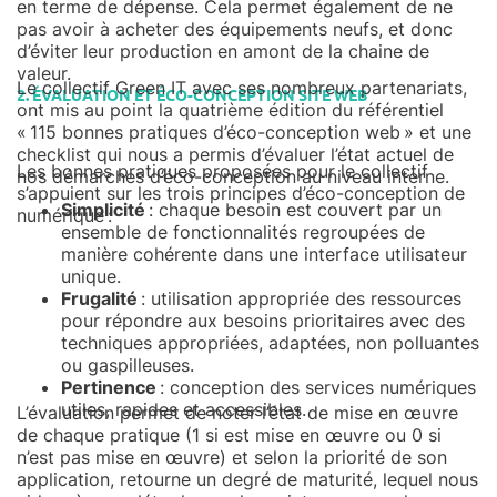
en terme de dépense. Cela permet également de ne
pas avoir à acheter des équipements neufs, et donc
d’éviter leur production en amont de la chaine de
valeur.
Le collectif Green IT avec ses nombreux partenariats,
2. ÉVALUATION ET ÉCO-CONCEPTION SITE WEB
ont mis au point la quatrième édition du référentiel
« 115 bonnes pratiques d’éco-conception web » et une
checklist qui nous a permis d’évaluer l’état actuel de
Les bonnes pratiques proposées pour le collectif
nos démarches d’éco-conception au niveau interne.
s’appuient sur les trois principes d’éco-conception de
Simplicité
: chaque besoin est couvert par un
numérique :
ensemble de fonctionnalités regroupées de
manière cohérente dans une interface utilisateur
unique.
Frugalité
: utilisation appropriée des ressources
pour répondre aux besoins prioritaires avec des
techniques appropriées, adaptées, non polluantes
ou gaspilleuses.
Pertinence
: conception des services numériques
utiles, rapides et accessibles.
L’évaluation permet de noter l’état de mise en œuvre
de chaque pratique (1 si est mise en œuvre ou 0 si
n’est pas mise en œuvre) et selon la priorité de son
application, retourne un degré de maturité, lequel nous