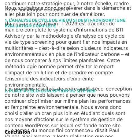
continuer notre stratégie pour, à notre échelle, rendre
Nous souhaitons donc persévérer dans la démarche et
notre numérique soutenable.
aller plus loin pour continuer de s’améliorer.
1. L’ANALYSE DE CYCLE DE VIE DU SI DE BTI-ADVISORY : UNE
Un des objectifs Green IT 2023 est d’auditer de
ÉVALUATION COMPLÈTE
manière complète le système d’informations de BTI
Advisory par la méthodologie d’analyse de cycle de
vie de type screening pour quantifier nos impacts en
multicritères – c’est-à-dire selon plusieurs indicateurs
environnementaux en plus de l’indicateur carbone – et
de nous comparer à nos limites planétaires. Cette
méthodologie normée permet d’éviter le report
d’impact de pollution et de prendre en compte
l’ensemble des indicateurs d’empreinte
environnementale.
Les premiers résultats de notre audit d’éco-conception
2. PLACE À L’ÉCO-CONCEPTION DU SITE WEB
de notre site web laissent à penser que nous pouvons
continuer d’optimiser sur même plan les performances
et l’empreinte environnementale. Nous avons donc
choisi d’aller un cran plus loin en étudiant quels sont
nos moyens d’actions sur le système de gestion de
contenu WordPress sur lequel est fondé notre site.
« Le temps du monde fini commence » disait Paul
Conclusion
Valery, ainsi avance la lente réalisation que nos