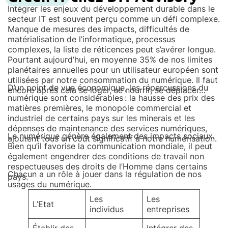
Intégrer les enjeux du développement durable dans le
secteur IT est souvent perçu comme un défi complexe.
Manque de mesures des impacts, difficultés de
matérialisation de l’informatique, processus
complexes, la liste de réticences peut s’avérer longue.
Pourtant aujourd’hui, en moyenne 35% de nos limites
planétaires annuelles pour un utilisateur européen sont
utilisées par notre consommation du numérique. Il faut
D’un point de vue économique, les répercussions du
encore après cela se loger, se nourrir, se déplacer…
numérique sont considérables : la hausse des prix des
matières premières, le monopole commercial et
industriel de certains pays sur les minerais et les
dépenses de maintenance des services numériques,
Le numérique génère également des impacts sociaux.
ajoutent tous un coût significatif à notre numérisation.
Bien qu’il favorise la communication mondiale, il peut
également engendrer des conditions de travail non
respectueuses des droits de l’Homme dans certains
Chacun a un rôle à jouer dans la régulation de nos
pays.
usages du numérique.
Les
Les
L’Etat
individus
entreprises