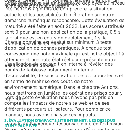
collectif GreenIT « 74 bonnes pratiques clés pour un
Cette grille d’évaluation qualitative déployée au niveau
cf. les périmètres et les domaines
numérique plus responsable ».
interne nous a permis de comprendre la situation
actuelle et les possibilités d’amélioration sur notre
démarche numérique responsable. Cette évaluation de
maturité a été faite en août 2022. Les scores attribués
sont 0 pour une non-application de la pratique, 0,5 si
la pratique est en cours de déploiement, 1 si la
Chaque domaine est évalué sur minimum 3 tests
pratique est mise en œuvre.
d’application de bonnes pratiques. A chaque test
correspond une note maximale qui est notre objectif à
atteindre et une note état réel qui représente notre
L’application de cet audit en interne à révéler des
positionnement actuel.
points de faiblesse notamment en terme
d’accessibilité, de sensibilisation des collaborateurs et
en terme de maîtrise des coûts de notre
environnement numérique. Dans le chapitre Actions,
nous mettrons en lumière les opérations prises pour y
Lors de cette évaluation nous n’avons pas pris en
répondre.
compte les impacts de notre site web et de ses
différents parcours utilisateurs. Pour combler ce
manque, nous avons analysé ses impacts.
3. ÉVALUATION D’IMPACTS SITE INTERNET : LES DESSOUS
Le collectif Numérique Responsable a créé l’extension
D’UNE PAGE WEB
GreenIT-Analysis, qui nous a permis d’évaluer la mise