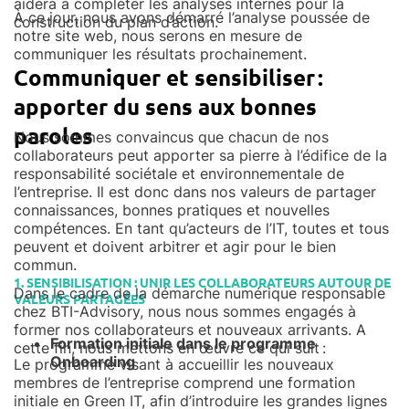
aidera à compléter les analyses internes pour la
À ce jour, nous avons démarré l’analyse poussée de
construction du plan d’action.
notre site web, nous serons en mesure de
communiquer les résultats prochainement.
Communiquer et sensibiliser :
apporter du sens aux bonnes
paroles
Nous sommes convaincus que chacun de nos
collaborateurs peut apporter sa pierre à l’édifice de la
responsabilité sociétale et environnementale de
l’entreprise. Il est donc dans nos valeurs de partager
connaissances, bonnes pratiques et nouvelles
compétences. En tant qu’acteurs de l’IT, toutes et tous
peuvent et doivent arbitrer et agir pour le bien
commun.
1. SENSIBILISATION : UNIR LES COLLABORATEURS AUTOUR DE
Dans le cadre de la démarche numérique responsable
VALEURS PARTAGÉES
chez BTI-Advisory, nous nous sommes engagés à
former nos collaborateurs et nouveaux arrivants. A
Formation initiale dans le programme
cette fin, nous mettons en œuvre ce qui suit :
Onboarding
Le programme visant à accueillir les nouveaux
membres de l’entreprise comprend une formation
initiale en Green IT, afin d’introduire les grandes lignes