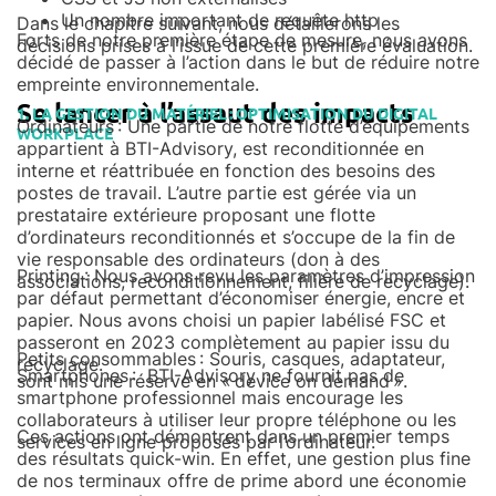
Un nombre important de requête http
Dans le chapitre suivant, nous détaillerons les
Forts de notre première étape de mesure, nous avons
décisions prises à l’issue de cette première évaluation.
décidé de passer à l’action dans le but de réduire notre
empreinte environnementale.
Se lancer à l’assaut des impacts
1. LA GESTION DU MATÉRIEL : OPTIMISATION DU DIGITAL
Ordinateurs : Une partie de notre flotte d’équipements
WORKPLACE
appartient à BTI-Advisory, est reconditionnée en
interne et réattribuée en fonction des besoins des
postes de travail. L’autre partie est gérée via un
prestataire extérieure proposant une flotte
d’ordinateurs reconditionnés et s’occupe de la fin de
vie responsable des ordinateurs (don à des
Printing : Nous avons revu les paramètres d’impression
associations, reconditionnement, filière de recyclage).
par défaut permettant d’économiser énergie, encre et
papier. Nous avons choisi un papier labélisé FSC et
passeront en 2023 complètement au papier issu du
Petits consommables : Souris, casques, adaptateur,
recyclage.
Smartphones : BTI-Advisory ne fournit pas de
sont mis une réserve en « device on demand ».
smartphone professionnel mais encourage les
collaborateurs à utiliser leur propre téléphone ou les
Ces actions ont démontrent dans un premier temps
services en ligne proposés par l’ordinateur.
des résultats quick-win. En effet, une gestion plus fine
de nos terminaux offre de prime abord une économie