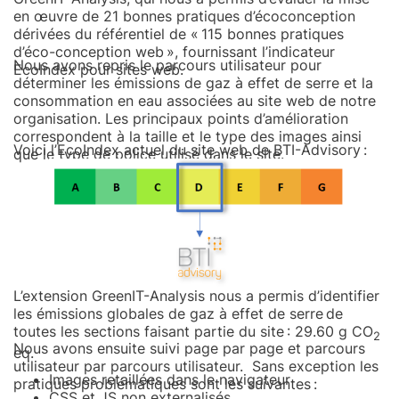
en œuvre de 21 bonnes pratiques d’écoconception
dérivées du référentiel de « 115 bonnes pratiques
d’éco-conception web », fournissant l’indicateur
Nous avons repris le parcours utilisateur pour
EcoIndex pour sites web.
déterminer les émissions de gaz à effet de serre et la
consommation en eau associées au site web de notre
organisation. Les principaux points d’amélioration
correspondent à la taille et le type des images ainsi
Voici l’EcoIndex actuel du site web de BTI-Advisory :
que le type de police utilisé dans le site.
L’extension GreenIT-Analysis nous a permis d’identifier
les émissions globales de gaz à effet de serre de
toutes les sections faisant partie du site : 29.60 g CO
2
Nous avons ensuite suivi page par page et parcours
eq.
utilisateur par parcours utilisateur. Sans exception les
Images retaillées dans le navigateur
pratiques problématiques sont les suivantes :
CSS et JS non externalisés