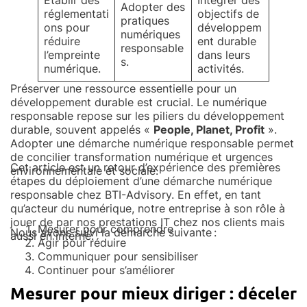
Établir des
Intégrer des
Adopter des
réglementati
objectifs de
pratiques
ons pour
développem
numériques
réduire
ent durable
responsable
l’empreinte
dans leurs
s.
numérique.
activités.
Préserver une ressource essentielle pour un
développement durable est crucial. Le numérique
responsable repose sur les piliers du développement
durable, souvent appelés «
People, Planet, Profit
».
Adopter une démarche numérique responsable permet
de concilier transformation numérique et urgences
Cet article est un retour d’expérience des premières
environnementale et sociale.
étapes du déploiement d’une démarche numérique
responsable chez BTI-Advisory. En effet, en tant
qu’acteur du numérique, notre entreprise à son rôle à
jouer de par nos prestations IT chez nos clients mais
Mesurer pour comprendre
Nous avons suivi la démarche suivante :
aussi en interne.
Agir pour réduire
Communiquer pour sensibiliser
Continuer pour s’améliorer
Mesurer pour mieux diriger : déceler