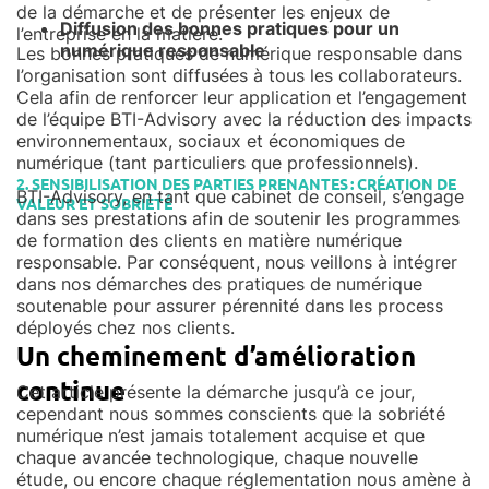
de la démarche et de présenter les enjeux de
Diffusion des bonnes pratiques pour un
l’entreprise en la matière.
numérique responsable
Les bonnes pratiques de numérique responsable dans
l’organisation sont diffusées à tous les collaborateurs.
Cela afin de renforcer leur application et l’engagement
de l’équipe BTI-Advisory avec la réduction des impacts
environnementaux, sociaux et économiques de
numérique (tant particuliers que professionnels).
2. SENSIBILISATION DES PARTIES PRENANTES : CRÉATION DE
BTI-Advisory, en tant que cabinet de conseil, s’engage
VALEUR ET SOBRIÉTÉ
dans ses prestations afin de soutenir les programmes
de formation des clients en matière numérique
responsable. Par conséquent, nous veillons à intégrer
dans nos démarches des pratiques de numérique
soutenable pour assurer pérennité dans les process
déployés chez nos clients.
Un cheminement d’amélioration
continue
Cet article présente la démarche jusqu’à ce jour,
cependant nous sommes conscients que la sobriété
numérique n’est jamais totalement acquise et que
chaque avancée technologique, chaque nouvelle
étude, ou encore chaque réglementation nous amène à