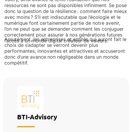
ressources ne sont pas disponibles infiniment. Se pose
donc la question de la résilience : comment faire mieux
avec moins ? S’il est indiscutable que l’écologie et le
numérique font certainement partie de notre avenir,
l’on ne peut que se demander comment les conjuguer
correctement pour assurer à nos générations futures
Assurément, les entreprises et entités qui auront fait le
l’accès à un monde digital créateur de valeurs.
choix de s’adapter se verront devenir plus
performantes, innovantes et attractives et accuseront
donc d’une avance non négligeable dans un monde
compétitif.
BTI-Advisory