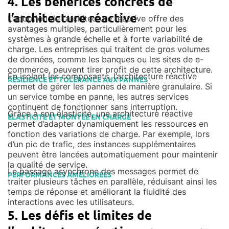
4. Les bénéfices concrets de
l’architecture réactive
L’adoption de l’architecture réactive offre des
avantages multiples, particulièrement pour les
systèmes à grande échelle et à forte variabilité de
charge. Les entreprises qui traitent de gros volumes
de données, comme les banques ou les sites de e-
commerce, peuvent tirer profit de cette architecture.
En isolant les composants, l’architecture réactive
RÉSILIENCE ET TOLÉRANCE AUX PANNES
permet de gérer les pannes de manière granulaire. Si
un service tombe en panne, les autres services
continuent de fonctionner sans interruption.
Grâce à son élasticité, une architecture réactive
ELASTICITÉ ET MONTÉE EN CHARGE
permet d’adapter dynamiquement les ressources en
fonction des variations de charge. Par exemple, lors
d’un pic de trafic, des instances supplémentaires
peuvent être lancées automatiquement pour maintenir
la qualité de service.
Le passage asynchrone des messages permet de
PERFORMANCES AMÉLIORÉES
traiter plusieurs tâches en parallèle, réduisant ainsi les
temps de réponse et améliorant la fluidité des
interactions avec les utilisateurs.
5. Les défis et limites de