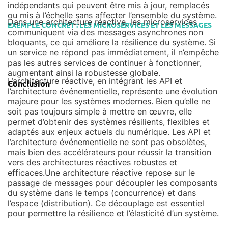
indépendants qui peuvent être mis à jour, remplacés
ou mis à l’échelle sans affecter l’ensemble du système.
Dans une architecture réactive, les microservices
EXEMPLE CONCRET : LES MICROSERVICES ET LES MESSAGES
communiquent via des messages asynchrones non
bloquants, ce qui améliore la résilience du système. Si
un service ne répond pas immédiatement, il n’empêche
pas les autres services de continuer à fonctionner,
augmentant ainsi la robustesse globale.
L’architecture réactive, en intégrant les API et
Conclusion
l’architecture événementielle, représente une évolution
majeure pour les systèmes modernes. Bien qu’elle ne
soit pas toujours simple à mettre en œuvre, elle
permet d’obtenir des systèmes résilients, flexibles et
adaptés aux enjeux actuels du numérique. Les API et
l’architecture événementielle ne sont pas obsolètes,
mais bien des accélérateurs pour réussir la transition
vers des architectures réactives robustes et
efficaces.Une architecture réactive repose sur le
passage de messages pour découpler les composants
du système dans le temps (concurrence) et dans
l’espace (distribution). Ce découplage est essentiel
pour permettre la résilience et l’élasticité d’un système.