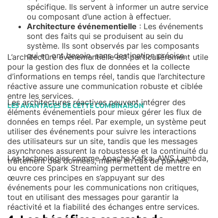
spécifique. Ils servent à informer un autre service
ou composant d’une action à effectuer.
Architecture événementielle
: Les événements
sont des faits qui se produisent au sein du
système. Ils sont observés par les composants
qui en ont besoin, sans destination précise.
L’architecture événementielle est particulièrement utile
pour la gestion des flux de données et la collecte
d’informations en temps réel, tandis que l’architecture
réactive assure une communication robuste et ciblée
entre les services.
Les architectures réactives peuvent intégrer des
LES AVANTAGES DE CETTE COMBINAISON
éléments événementiels pour mieux gérer les flux de
données en temps réel. Par exemple, un système peut
utiliser des événements pour suivre les interactions
des utilisateurs sur un site, tandis que les messages
asynchrones assurent la robustesse et la continuité du
Les technologies comme Apache Kafka, AWS Lambda,
traitement des données, même en cas de pannes.
ou encore Spark Streaming permettent de mettre en
œuvre ces principes en s’appuyant sur des
événements pour les communications non critiques,
tout en utilisant des messages pour garantir la
réactivité et la fiabilité des échanges entre services.