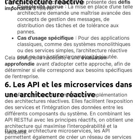
l’architecture réactive
Cependant, l’architecture réactive présente des
défis
Complexité accrue
: La mise en place d’une telle
importants
à relever :
architecture demande une maîtrise avancée des
concepts de gestion des messages, de
distribution des tâches et de tolérance aux
pannes.
Cas d’usage spécifique
: Pour des applications
classiques, comme des systèmes monolithiques
ou des services simples, l’architecture réactive
peut ne pas justifier la complexité ajoutée.
Cela souligne la nécessité d’une
évaluation
approfondie
avant d’adopter cette approche, afin de
déterminer si elle correspond aux besoins spécifiques
de l’entreprise.
6. Les API et les microservices dans
une architecture réactive
Les API jouent un rôle central dans l’implémentation
des architectures réactives. Elles facilitent l’exposition
des services et l’intégration des données entre les
différents composants du système. En combinant les
API RESTful avec les principes réactifs, on obtient une
architecture qui maximise l’interopérabilité et la
Dans une architecture microservices, les API
flexibilité.
permettent également de créer un réseau de services