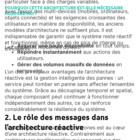
particulier face à des charges variables.
POURQUOI CETTE ARCHITECTURE EST-ELLE NÉCESSAIRE
Avec l’essor des multi-devices (mobiles, ordinateurs,
AUJOURD’HUI ?
objets connectés) et les exigences croissantes des
utilisateurs en matière de disponibilité, les anciens
modèles d’architecture ne suffisent plus. Il est
indispensable de garantir que le système reste réactif
et fonctionnel, même en cas de pics de charge ou
Assurer une haute disponibilité
en tout temps.
Les systèmes modernes doivent :
d’incidents.
Répondre instantanément
aux actions des
utilisateurs.
Gérer des volumes massifs de données
en
temps réel.
L’un des principaux avantages de l’architecture
réactive est la gestion intelligente des pannes : un
service peut tomber en panne sans affecter l’ensemble
du système. Grâce au découplage temporel et spatial,
chaque composant peut continuer à fonctionner
indépendamment des autres, ce qui renforce
considérablement la résilience du système.
2. Le rôle des messages dans
l’architecture réactive
Le passage de messages asynchrones est au cœur
d’une architecture réactive. Contrairement aux
architectures traditionnelles qui reposent sur des