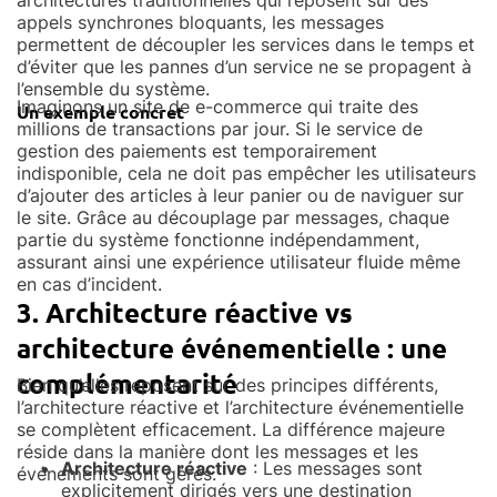
appels synchrones bloquants, les messages
permettent de découpler les services dans le temps et
d’éviter que les pannes d’un service ne se propagent à
l’ensemble du système.
Imaginons un site de e-commerce qui traite des
Un exemple concret
millions de transactions par jour. Si le service de
gestion des paiements est temporairement
indisponible, cela ne doit pas empêcher les utilisateurs
d’ajouter des articles à leur panier ou de naviguer sur
le site. Grâce au découplage par messages, chaque
partie du système fonctionne indépendamment,
assurant ainsi une expérience utilisateur fluide même
en cas d’incident.
3. Architecture réactive vs
architecture événementielle : une
complémentarité
Bien qu’elles reposent sur des principes différents,
l’architecture réactive et l’architecture événementielle
se complètent efficacement. La différence majeure
réside dans la manière dont les messages et les
Architecture réactive
: Les messages sont
événements sont gérés.
explicitement dirigés vers une destination