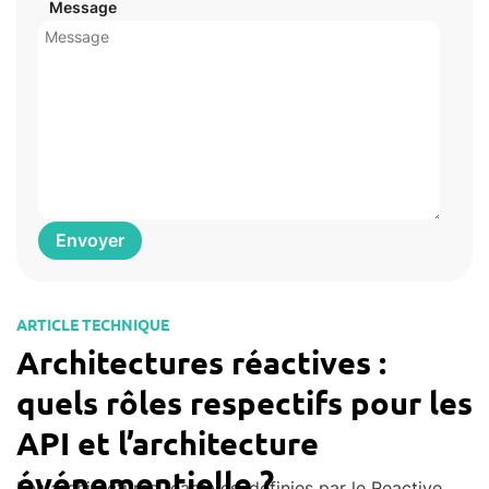
Message
ARTICLE TECHNIQUE
Architectures réactives :
quels rôles respectifs pour les
API et l’architecture
événementielle ?
Les architectures réactives, définies par le
Reactive