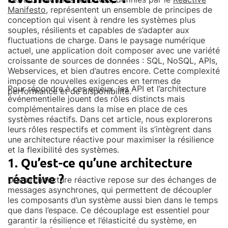
Manifesto
, représentent un ensemble de principes de
conception qui visent à rendre les systèmes plus
souples, résilients et capables de s’adapter aux
fluctuations de charge. Dans le paysage numérique
actuel, une application doit composer avec une variété
croissante de sources de données : SQL, NoSQL, APIs,
Webservices, et bien d’autres encore. Cette complexité
impose de nouvelles exigences en termes de
Pour répondre à ces enjeux, les API et l’architecture
performance et de disponibilité.
événementielle jouent des rôles distincts mais
complémentaires dans la mise en place de ces
systèmes réactifs. Dans cet article, nous explorerons
leurs rôles respectifs et comment ils s’intègrent dans
une architecture réactive pour maximiser la résilience
et la flexibilité des systèmes.
1. Qu’est-ce qu’une architecture
réactive ?
Une architecture réactive repose sur des échanges de
messages asynchrones, qui permettent de découpler
les composants d’un système aussi bien dans le temps
que dans l’espace. Ce découplage est essentiel pour
garantir la résilience et l’élasticité du système, en